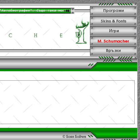
© Боян Бойчев