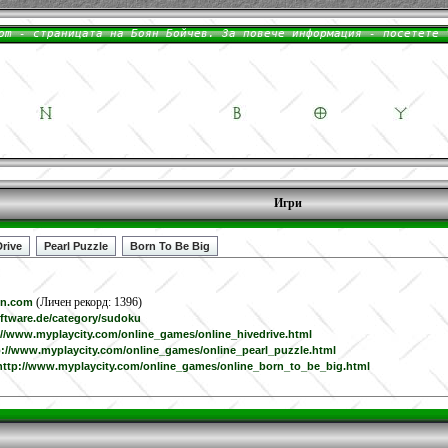
Игри
Drive
Pearl Puzzle
Born To Be Big
(Личен рекорд: 1396)
en.com
oftware.de/category/sudoku
://www.myplaycity.com/online_games/online_hivedrive.html
p://www.myplaycity.com/online_games/online_pearl_puzzle.html
http://www.myplaycity.com/online_games/online_born_to_be_big.html