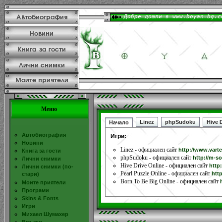
Меню
Linez
phpSudoku
Hive 
Начало
Автобиография
Игри:
Новини
Linez - официален сайт
http://www.vart
Книга за гости
phpSudoku - официален сайт
http://m-s
Лични снимки
Hive Drive Online - официален сайт
http
Лични снимки (по-
Pearl Puzzle Online - официален сайт
htt
стари)
Born To Be Big Online - официален сайт
Моите приятели
Програми
Skins & Fonts
Игри
Михаел Шумахер