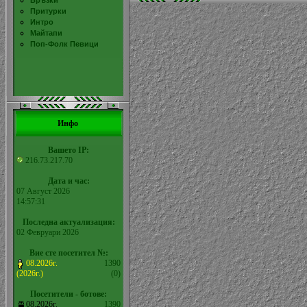
Връзки
Притурки
Интро
Майтапи
Поп-Фолк Певици
Инфо
Вашето IP:
216.73.217.70
Дата и час:
07 Август 2026
14:57:31
Последна актуализация:
02 Февруари 2026
Вие сте посетител №:
08.2026г.
1390
(2026г.)
(0)
Посетители - ботове:
08.2026г.
1390