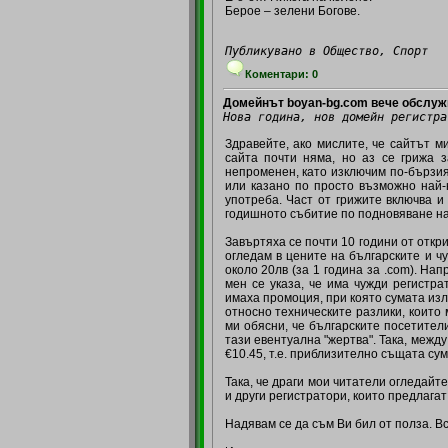
Берое – зелени Богове.
Публикувано в Общество, Спорт
Коментари: 0
Домейнът boyan-bg.com вече обслуж
Нова година, нов домейн регистра
Здравейте, ако мислите, че сайтът ми
сайта почти няма, но аз се грижа з
непроменен, като изключим по-бързия 
или казано по просто възможно най-
употреба. Част от грижите включва и
годишното събитие по подновяване н
Завъртяха се почти 10 години от отк
огледам в цените на българските и ч
около 20лв (за 1 година за .com). На
мен се указа, че има чужди регистра
имаха промоция, при която сумата из
относно техническите разлики, които
ми обясни, че българските посетител
тази евентуална "жертва". Така, межд
€10.45, т.е. приблизително същата сума
Така, че драги мои читатели огледайт
и други регистратори, които предлагат
Надявам се да съм Ви бил от полза. Вс