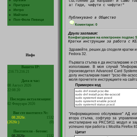
Връзки
състояние да направи! И само то
а! Гиди, чифути с чифути!"
Притурки
Интро
Майтапи
Публикувано в Общество
Поп-Фолк Певици
Коментари: 0
Други заглавия:
Конфигуриране на електронен подпис S
Кратки инструкции за работа с КЕ
Здравейте, реших да споделя кратки и
Fedora 32.
Инфо
Първата стъпка е да инсталираме и ст
използваме. В моя случай "Информ
Вашето IP:
(производител Advanced Card Systems 
216.73.216.21
долу инсталирам пакет "pcsc-lite-acs
моля прочетете инструкциите на сайта 
Дата и час:
Примерен код
08 Август 2026
22:08:20
sudo dnf install pcsc-lite
sudo dnf install pcsc-lite-acsccid
sudo systemctl start pcscd
Последна актуализация:
sudo systemctl enable pcscd
02 Февруари 2026
sudo systemctl status pcscd
Вие сте посетител №:
"Информационно обслужване" АД изпо
08.2026г.
1532
втора стъпка, софтуер за управлен
(2026г.)
(0)
инсталиране на PKCS#11 модул и зар
успешно при работа с Mozilla Firefox 81
Посетители - ботове:
Цитат
08.2026г.
1532