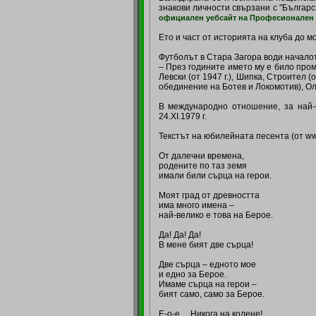
знакови личности свързани с "Бълга
официален уебсайт на Професионален 
Ето и част от историята на клуба до м
Футболът в Стара Загора води началот
– През годините името му е било промен
Левски (от 1947 г.), Шипка, Строител (от
обединение на Ботев и Локомотив), Ол
В международно отношение, за най-в
24.XI.1979 г.
Текстът на юбилейната песента (от ww
От далечни времена,
родените по таз земя
имали били сърца на герои.
Моят град от древността
има много имена –
най-велико е това на Берое.
Да! Да! Да!
В мене бият две сърца!
Две сърца – едното мое
и едно за Берое.
Имаме сърца на герои –
бият само, само за Берое.
Е-о-е… Никога на колене!