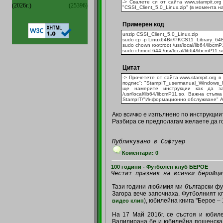
-> Свалете си от сайта www.stampit.or
(2026г.)
(25396)
"CSSI_Client_5.0_Linux.zip" (в момента н
Примерен код
unzip CSSI_Client_5.0_Linux.zip
sudo cp -p Linux64Bit/PKCS11_Library_64Bit
sudo chown root:root /usr/local/lib64/libcm
sudo chmod 644 /usr/local/lib64/libcmP11.s
Цитат
-> Прочетете от сайта www.stampit.org 
подпис": "StampIT_usermanual_Windows_Fi
ще намерите инструкции как да за
/usr/local/lib64/libcmP11.so. Важна ст
StampIT/"Информационно обслужване" АД
Ако всичко е изпълнено по инструкциит
Разбира се предполагам желаете да го 
Публикувано в Софтуер
Коментари: 0
100 години - Футболен клуб БЕРОЕ
Честит празник на всички беройци
Тази години любимия ми български ф
Загора вече започнаха. Футболният к
), юбилейна книга "Берое –
видео клип
На 17 Май 2016г. се състоя и юбиле
Валидирана бе и юбилейна пощенска 