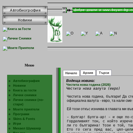
Меню
Архив
Търси
Начало
Водеща новина:
Автобиография
Честита нова година (2026)
Новини
Честита нова валута (евро)
Книга за гости
Лични снимки
Честита нова година, българи! Да ст
Лични снимки (по-
официална валута - евро, та нали сме 
стари)
Ей този откъс изниква в главата ми въ
Моите приятели
Програми
– Булгар! Булга-ар! – и още по-
Skins & Fonts
Горделивият тон, с който изрече
Игри
ли го българина! Този е той, та
Михаел Шумахер
Ето го сега пред вас, цял-цел