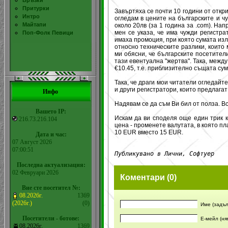
Връзки
Притурки
Завъртяха се почти 10 години от отк
Интро
огледам в цените на българските и ч
Майтапи
около 20лв (за 1 година за .com). На
мен се указа, че има чужди регистра
Поп-Фолк Певици
имаха промоция, при която сумата из
относно техническите разлики, които
ми обясни, че българските посетител
тази евентуална "жертва". Така, межд
€10.45, т.е. приблизително същата сума
Така, че драги мои читатели огледайт
и други регистратори, които предлагат
Инфо
Надявам се да съм Ви бил от полза. Вс
Вашето IP:
Искам да ви споделя още един трик к
216.73.216.104
цена - променете валутата, в която п
10 EUR вместо 15 EUR.
Дата и час:
07 Август 2026
07:00:51
Публикувано в Лични, Софтуер
Последна актуализация:
02 Февруари 2026
Коментари (0)
Вие сте посетител №:
08.2026г.
1369
(2026г.)
(0)
Име (задъл
Посетители - ботове:
Е-мейл (ня
08.2026г.
1369