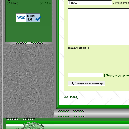
Лична стр
(2026г.)
(25233)
(задължително)
[ Зареди друг к
<< Назад