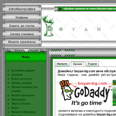
Меню
Начало
Търси
Архив
Автобиография
Домейнът boyan-bg.com вече обслуж
Нова година, нов домейн регистра
Новини
Книга за гости
Лични снимки
Лични снимки (по-
стари)
Моите приятели
Програми
Skins & Fonts
Игри
грижите включва и ежегодното подновя
Михаел Шумахер
подновяване на домейна
boyan-bg.co