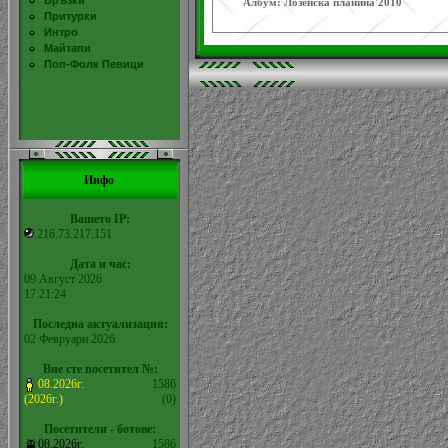
Връзки
Албум: Лозенска планина'2010
Притурки
Интро
Майтапи
Поп-Фолк Певици
Инфо
Вашето IP:
216.73.217.151
Дата и час:
09 Август 2026
17:21:24
Последна актуализация:
02 Февруари 2026
Вие сте посетител №:
08.2026г.
1586
(2026г.)
(0)
Посетители - ботове:
08.2026г.
1586