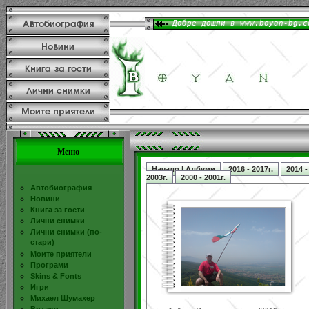
Меню
Начало | Албуми
2016 - 2017г.
2014 -
2003г.
2000 - 2001г.
Автобиография
Новини
Книга за гости
Лични снимки
Лични снимки (по-
стари)
Моите приятели
Програми
Skins & Fonts
Игри
Михаел Шумахер