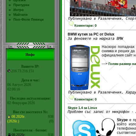
Връзки
Притурки
Интро
Майтапи
Публикувано в Развлечения, Спор
Поп-Фолк Певици
Коментари: 0
BMW кутия за PC от Delux
За феновете на марката BMW
Наскоро попаднах 
снимка и реших да
Инфо
официалния сайт 
--->
Голям размер на
Вашето IP:
216.73.216.151
Дата и час:
06 Август 2026
02:06:16
Публикувано в Развлечения, Хард
Последна актуализация:
Коментари: 0
02 Февруари 2026
Skype 1.4 за Linux
Проблем със запис от микрофон - 
Вие сте посетител №:
08.2026г.
938
Skype
е пр
(2026г.)
(0)
който изп
телефонна 
Посетители - ботове:
съответна
08.2026г.
938