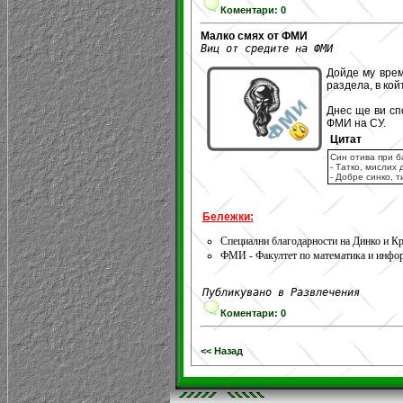
Коментари: 0
Малко смях от ФМИ
Виц от средите на ФМИ
Дойде му врем
раздела, в кой
Днес ще ви сп
ФМИ на СУ.
Цитат
Син отива при б
- Татко, мислих 
- Добре синко, 
Бележки:
Специални благодарности на Динко и Кр
ФМИ - Факултет по математика и инфор
Публикувано в Развлечения
Коментари: 0
<< Назад