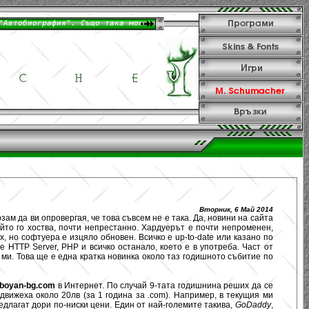
Вторник, 6 Май 2014
зам да ви опровергая, че това съвсем не е така. Да, новини на сайта
ойто го хоства, почти непрестанно. Хардуерът е почти непроменен,
х, но софтуера е изцяло обновен. Всичко е up-to-date или казано по
 HTTP Server, PHP и всичко останало, което е в употреба. Част от
ми. Това ще е една кратка новинка около таз годишното събитие по
boyan-bg.com
в Интернет. По случай 9-тата годишнина реших да се
движеха около 20лв (за 1 година за .com). Например, в текущия ми
едлагат дори по-ниски цени. Един от най-големите такива,
GoDaddy
,