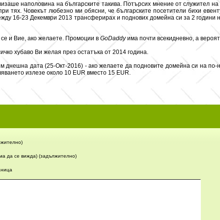
лизаше наполовина на българските такива. Потърсих мнение от служител н
и тях. Човекът любезно ми обясни, че българските посетители бихи евенту
между 16-23 Декември 2013 трансферирах и поднових домейна си за 2 години н
 се и Вие, ако желаете. Промоции в
GoDaddy
има почти всекидневно, а вероят
ичко хубаво Ви желая през остатъка от 2014 година.
м днешна дата (25-Окт-2016) - ако желаете да подновите домейна си на по-
вяването излезе около 10 EUR вместо 15 EUR.
жително)
ма да се вижда) (задължително)
аница