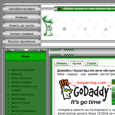
Меню
Начало
Търси
Архив
Автобиография
Домейнът boyan-bg.com вече обслуж
Нова година, нов домейн регистра
Новини
Книга за гости
Лични снимки
Лични снимки (по-
стари)
Моите приятели
Програми
Skins & Fonts
Игри
огледам в цените на българските и ч
Михаел Шумахер
регистратор цената беше 19.50лв за г