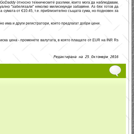
а
GoDaddy
относно техническите разлики, които мога да наблюдавам,
ално "забелязали" няколко милисекунди забавяне. Аз бях готов да
а сумата от €10.45, т.е. приблизително същата сума, но подновен за
но има и други регистратори, които предлагат добри цени.
ниска цена - променете валутата, в която плащате от EUR на INR Rs
Редактирана на 25 Октомври 2016