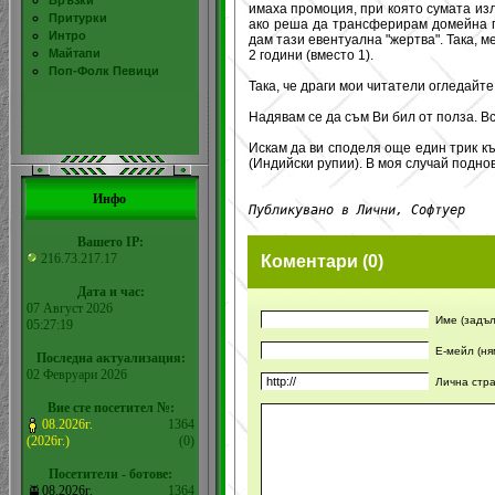
Връзки
имаха промоция, при която сумата из
Притурки
ако реша да трансферирам домейна пр
Интро
дам тази евентуална "жертва". Така, 
Майтапи
2 години (вместо 1).
Поп-Фолк Певици
Така, че драги мои читатели огледайте
Надявам се да съм Ви бил от полза. Вс
Искам да ви споделя още един трик къ
(Индийски рупии). В моя случай подно
Инфо
Публикувано в Лични, Софтуер
Вашето IP:
216.73.217.17
Коментари (0)
Дата и час:
07 Август 2026
Име (задъл
05:27:19
Е-мейл (ня
Последна актуализация:
02 Февруари 2026
Лична стр
Вие сте посетител №:
08.2026г.
1364
(2026г.)
(0)
Посетители - ботове:
08.2026г.
1364