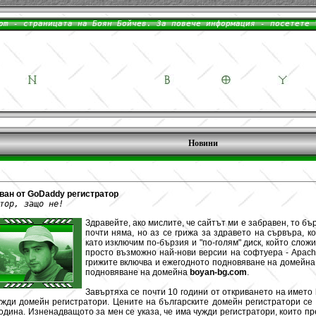
Новини
ван от GoDaddy регистратор
тор, защо не!
Здравейте, ако мислите, че сайтът ми е забравен, то бър
почти няма, но аз се грижа за здравето на сървъра, к
като изключим по-бързия и "по-голям" диск, който сложи
просто възможно най-нови версии на софтуера - Apache
грижите включва и ежегодното подновяване на домейна 
подновяване на домейна
boyan-bg.com
.
Завъртяха се почти 10 години от откриването на името
ужди домейн регистратори. Цените на българските домейн регистратори се 
одина. Изненадващото за мен се указа, че има чужди регистратори, които пр