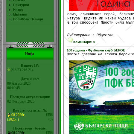
Връзки
Притурки
Интро
само, сливнишкия герой, балкан
Майтапи
натура! Видите ли какви чудеса 
Поп-Фолк Певици
е той способен! Прости били бъл
Публикувано в Общество
Коментари: 0
100 години - Футболен клуб БЕРОЕ
Инфо
Честит празник на всички беройци
Вашето IP:
216.73.216.214
Дата и час:
09 Август 2026
06:10:45
Последна актуализация:
02 Февруари 2026
Вие сте посетител №:
08.2026г.
1556
(2026г.)
(0)
Посетители - ботове:
08.2026г.
1556