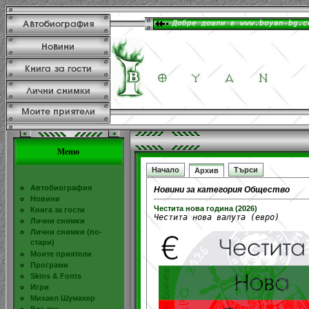
Меню
Начало
Търси
Архив
Автобиография
Новини за категория Общество
Новини
Честита нова година (2026)
Книга за гости
Честита нова валута (евро)
Лични снимки
Лични снимки (по-
стари)
Моите приятели
Програми
Skins & Fonts
Игри
Михаел Шумахер