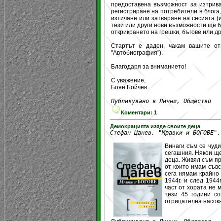
предоставена възможност за изтрив
регистриране на потребители в блога,
изтичане или затваряне на сесията (
тези или други нови възможности ще 
открикрането на грешки, бъгове или др
Стартът е даден, чакам вашите от
"Автобиография").
Благодаря за вниманието!
С уважение,
Боян Бойчев
Публикувано в Лични, Общество
Коментари: 1
Демокрацията изяде своите деца
Стефан Цанев, "Мравки и БОГОВЕ",
Винаги съм се чуд
сегашния. Някои ще
деца. Живял съм пр
от които имам съвс
сега нямам крайно
1944г. и след 1944
част от хората не 
тези 45 години с
отрицателна насока