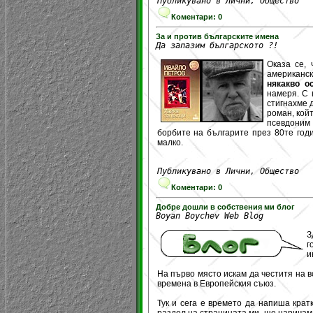
Публикувано в Лични, Общество
Коментари: 0
За и против българските имена
Да запазим българското ?!
Оказа се,
американск
някакво о
намеря. С 
стигнахме 
роман, кой
псевдоним
борбите на българите през 80те год
малко.
Публикувано в Лични, Общество
Коментари: 0
Добре дошли в собствения ми блог
Boyan Boychev Web Blog
З
г
и
На първо място искам да честитя на в
времена в Европейския съюз.
Тук и сега е времето да напиша крат
раздел на страницата ми, ще наричам 