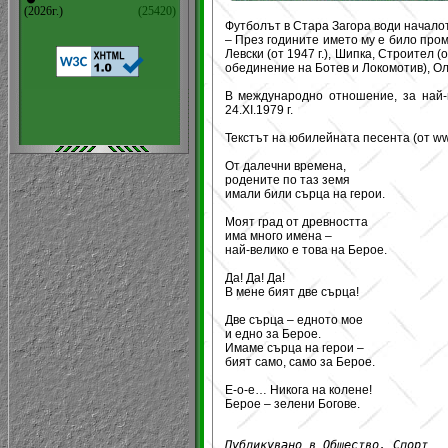
(2026г.)
(25420)
Футболът в Стара Загора води началот
– През годините името му е било промен
Левски (от 1947 г.), Шипка, Строител (от
обединение на Ботев и Локомотив), Ол
В международно отношение, за най-в
24.XI.1979 г.
Текстът на юбилейната песента (от ww
От далечни времена,
родените по таз земя
имали били сърца на герои.
Моят град от древността
има много имена –
най-велико е това на Берое.
Да! Да! Да!
В мене бият две сърца!
Две сърца – едното мое
и едно за Берое.
Имаме сърца на герои –
бият само, само за Берое.
Е-о-е… Никога на колене!
Берое – зелени Богове.
Публикувано в Общество, Спорт