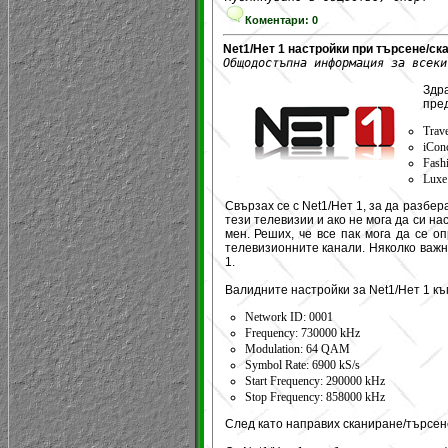
Коментари: 0
Net1/Нет 1 настройки при търсене/ск
Общодостъпна информация за всеки
Здр
пред
Trav
iCon
Fash
Lux
Свързах се с Net1/Нет 1, за да разбер
тези телевизии и ако не мога да си на
мен. Реших, че все пак мога да се о
телевизионните канали. Няколко важн
1.
Валидните настройки за Net1/Нет 1 къ
Network ID: 0001
Frequency: 730000 kHz
Modulation: 64 QAM
Symbol Rate: 6900 kS/s
Start Frequency: 290000 kHz
Stop Frequency: 858000 kHz
След като направих сканиране/търсене