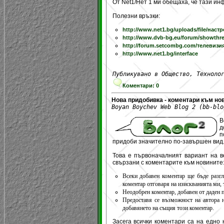
От Net1/Нет 1 ми обещаха, че тази ин
Полезни връзки:
http://www.net1.bg/uploads/file/на
http://www.dvb-bg.eu/forum/showthr
http://forum.setcombg.com/телевиз
http://www.net1.bg/interface
Публикувано в Общество, Техноло
Коментари: 0
Нова придобивка - коментари към но
Boyan Boychev Web Blog 2 (bb-blo
B
д
п
придоби значително по-завършен вид
Това е първоначалният вариант на ве
свързани с коментарите към новините
Всеки добавен коментар ще бъде разгле
коментар отговаря на изискванията ми, 
Неодобрен коментар, добавен от даден п
Предоставя се възможност на автора н
добавянето на същия този коментар.
Засега всички коментари са на едно 