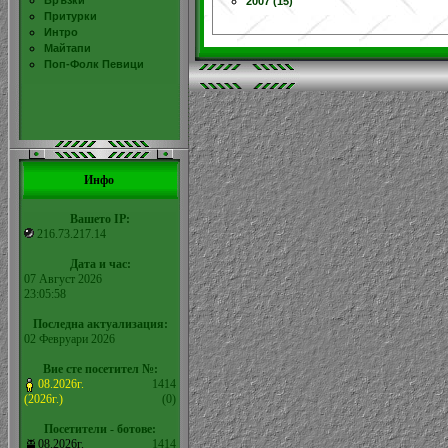
Връзки
2007 (15)
Притурки
Интро
Майтапи
Поп-Фолк Певици
Инфо
Вашето IP:
216.73.217.14
Дата и час:
07 Август 2026
23:05:58
Последна актуализация:
02 Февруари 2026
Вие сте посетител №:
08.2026г.
1414
(2026г.)
(0)
Посетители - ботове:
08.2026г.
1414